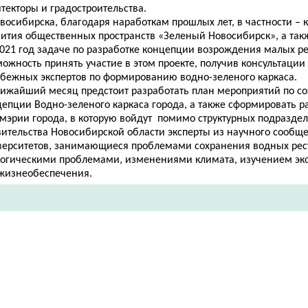
текторы и градостроительства.
восибирска, благодаря наработкам прошлых лет, в частности –
вития общественных пространств «Зеленый Новосибирск», а так
021 год задаче по разработке концепции возрождения малых ре
ожность принять участие в этом проекте, получив консультаци
убежных экспертов по формированию водно-зеленого каркаса.
лижайший месяц предстоит разработать план мероприятий по с
цепции Водно-зеленого каркаса города, а также сформировать р
 мэрии города, в которую войдут помимо структурных подразде
вительства Новосибирской области эксперты из научного сообще
верситетов, занимающиеся проблемами сохранения водных ресу
логическими проблемами, изменениями климата, изучением эко
 жизнеобеспечения.