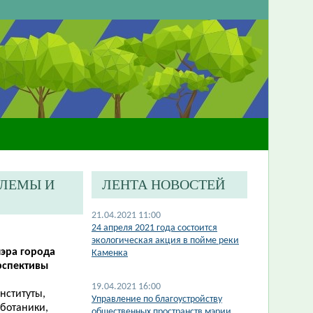
БЛЕМЫ И
ЛЕНТА НОВОСТЕЙ
»
21.04.2021 11:00
24 апреля 2021 года состоится
экологическая акция в пойме реки
мэра города
Каменка
рспективы
19.04.2021 16:00
нституты,
Управление по благоустройству
 ботаники,
общественных пространств мэрии