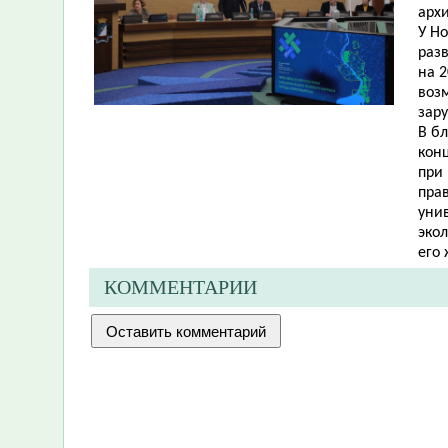
архи
У Но
раз
на 2
возм
зар
В б
кон
при
пра
уни
эко
его
КОММЕНТАРИИ