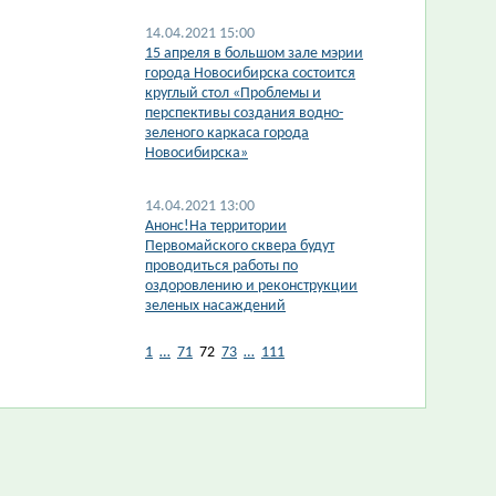
14.04.2021 15:00
​15 апреля в большом зале мэрии
города Новосибирска состоится
круглый стол «Проблемы и
перспективы создания водно-
зеленого каркаса города
Новосибирска»
14.04.2021 13:00
Анонс!На территории
Первомайского сквера будут
проводиться работы по
оздоровлению и реконструкции
зеленых насаждений
1
…
71
72
73
…
111