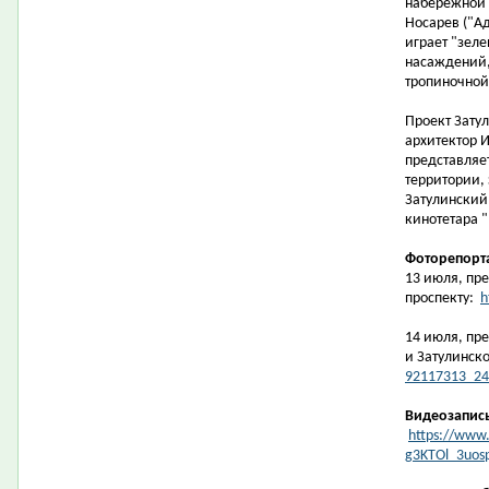
набережной 
Носарев ("Ад
играет "зеле
насаждений,
тропиночной 
Проект Зату
архитектор И
представляе
территории,
Затулинский
кинотетара "
Фоторепорт
13 июля, пре
проспекту:
h
14 июля, пр
и Затулинск
92117313_24
Видеозапис
https://www.
g3KTOl_3uos