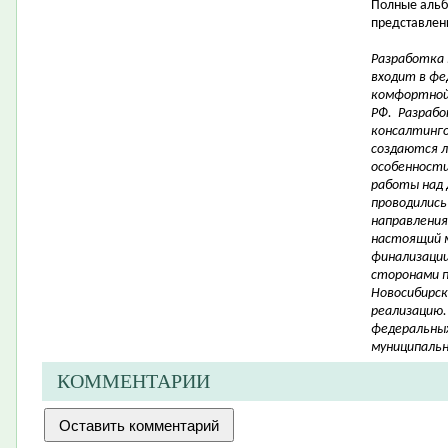
Полные альб
представлены
Разработка
входит в фе
комфортной
РФ. Разрабо
консалтинго
создаются 
особенности 
работы над 
проводились
направления
настоящий 
финализации
сторонами 
Новосибирск
реализацию.
федеральных
муниципальн
КОММЕНТАРИИ