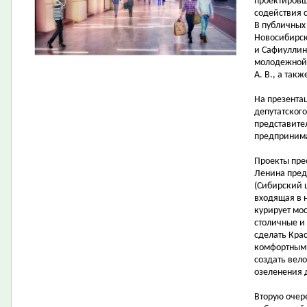
проектировщ
содействия 
В публичных
Новосибирска
и Сафиуллин 
молодежной 
А. В., а так
На презента
депутатског
представите
предпринима
Проекты пре
Ленина пред
(Сибирский 
входящая в 
курирует мо
столичные и
сделать Кра
комфортными
создать вел
озеленения 
Вторую очер