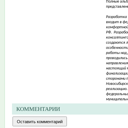
Полные альб
представлены
Разработка
входит в фе
комфортной
РФ. Разрабо
консалтинго
создаются 
особенности 
работы над 
проводились
направления
настоящий 
финализации
сторонами 
Новосибирск
реализацию.
федеральных
муниципальн
КОММЕНТАРИИ