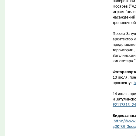
набережной 
Носарев ("Ад
играет "зеле
насаждений,
тропиночной 
Проект Зату
архитектор И
представляе
территории,
Затулинский
кинотетара "
Фоторепорт
13 июля, пре
проспекту:
h
14 июля, пр
и Затулинск
92117313_24
Видеозапис
https://www.
g3KTOl_3uos