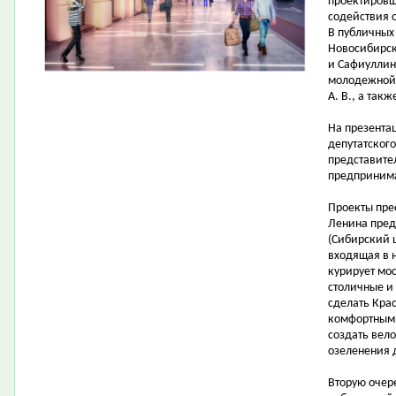
проектировщ
содействия 
В публичных
Новосибирска
и Сафиуллин 
молодежной 
А. В., а так
На презента
депутатског
представите
предпринима
Проекты пре
Ленина пред
(Сибирский 
входящая в 
курирует мо
столичные и
сделать Кра
комфортными
создать вел
озеленения 
Вторую очер