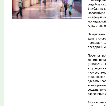
проектировщ
содействия 
В публичных
Новосибирска
и Сафиуллин 
молодежной 
А. В., а так
На презента
депутатског
представите
предпринима
Проекты пре
Ленина пред
(Сибирский 
входящая в 
курирует мо
столичные и
сделать Кра
комфортными
создать вел
озеленения 
Вторую очер