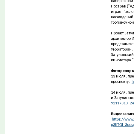
набережной 
Носарев ("Ад
играет "зеле
насаждений,
тропиночной 
Проект Зату
архитектор И
представляе
территории,
Затулинский
кинотетара "
Фоторепорт
13 июля, пре
проспекту:
h
14 июля, пр
и Затулинск
92117313_24
Видеозапис
https://www.
g3KTOl_3uos