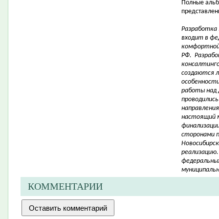
Полные альб
представлены
Разработка
входит в фе
комфортной
РФ. Разрабо
консалтинго
создаются 
особенности 
работы над 
проводились
направления
настоящий 
финализации
сторонами 
Новосибирск
реализацию.
федеральных
муниципальн
КОММЕНТАРИИ