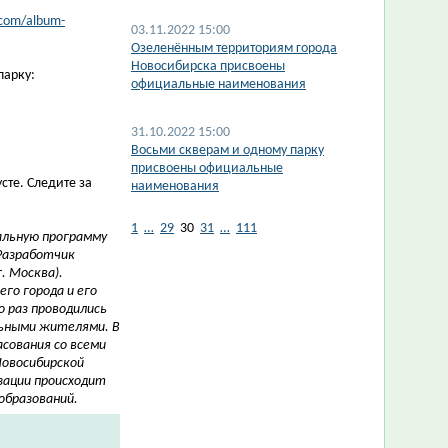
.com/album-
03.11.2022 15:00
Озеленённым территориям города
Новосибирска присвоены
парку:
официальные наименования
31.10.2022 15:00
​Восьми скверам и одному парку
присвоены официальные
сте. Следите за
наименования
1
…
29
30
31
…
111
альную программу
Разработчик
. Москва).
го города и его
о раз проводились
льными жителями.
В
сования со всеми
овосибирской
зации происходит
образований.