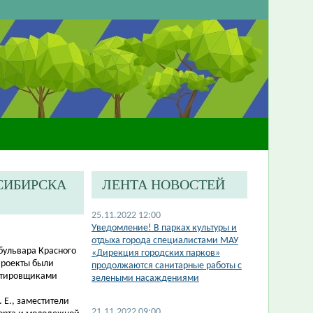
СИБИРСКА
ЛЕНТА НОВОСТЕЙ
25.11.2022 12:00
​Уведомление! В парках культуры и
отдыха города специалистами МАУ
бульвара Красного
«Дирекция городских парков»
Проекты были
продолжаются санитарные работы с
ктировщиками
зелеными насаждениями
 Е., заместители
21.11.2022 09:00