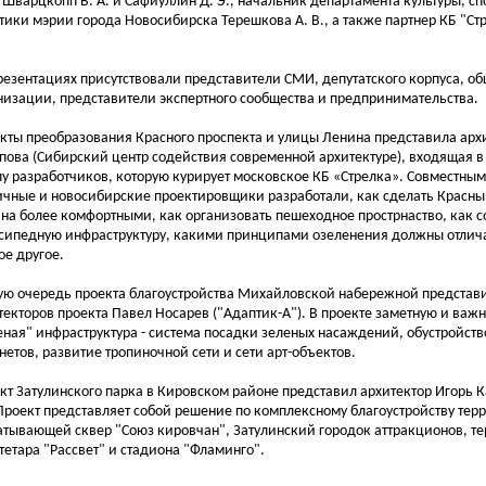
 Шварцкопп В. А. и Сафиуллин Д. Э., начальник департамента культуры, с
тики мэрии города Новосибирска Терешкова А. В., а также партнер КБ "С
резентациях присутствовали представители СМИ, депутатского корпуса, о
низации, представители экспертного сообщества и предпринимательства.
кты преобразования Красного проспекта и улицы Ленина представила арх
пова (Сибирский центр содействия современной архитектуре), входящая 
пу разработчиков, которую курирует московское КБ «Стрелка». Совместны
ичные и новосибирские проектировщики разработали, как сделать Красны
на более комфортными, как организовать пешеходное прострнаство, как с
сипедную инфраструктуру, какими принципами озеленения должны отлича
ое другое.
ую очередь проекта благоустройства Михайловской набережной представ
текторов проекта Павел Носарев ("Адаптик-А"). В проекте заметную и важн
еная" инфраструктура - система посадки зеленых насаждений, обустройств
нетов, развитие тропиночной сети и сети арт-объектов.
кт Затулинского парка в Кировском районе представил архитектор Игорь К
 Проект представляет собой решение по комплексному благоустройству тер
атывающей сквер "Союз кировчан", Затулинский городок аттракционов, те
тетара "Рассвет" и стадиона "Фламинго".