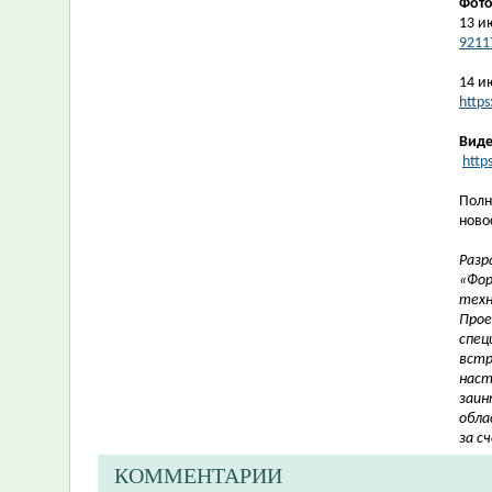
Фот
13 и
9211
14 и
http
Виде
http
Полн
ново
Разр
«Фор
техн
Прое
спец
встр
наст
заин
обла
за с
КОММЕНТАРИИ