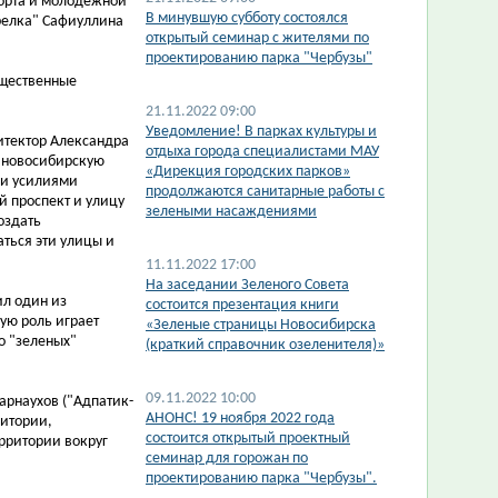
порта и молодежной
В минувшую субботу состоялся
трелка" Сафиуллина
открытый семинар с жителями по
проектированию парка "Чербузы"
бщественные
21.11.2022 09:00
Уведомление! В парках культуры и
итектор Александра
отдыха города специалистами МАУ
в новосибирскую
«Дирекция городских парков»
ми усилиями
продолжаются санитарные работы с
й проспект и улицу
зелеными насаждениями
оздать
ться эти улицы и
11.11.2022 17:00
На заседании Зеленого Совета
ил один из
состоится презентация книги
ую роль играет
«Зеленые страницы Новосибирска
о "зеленых"
(краткий справочник озеленителя)»
09.11.2022 10:00
арнаухов ("Адпатик-
АНОНС! 19 ноября 2022 года
ритории,
состоится открытый проектный
рритории вокруг
семинар для горожан по
проектированию парка "Чербузы".