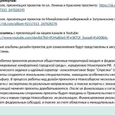
орепортаж:
юля, презентация проектов по ул. Ленина и Красному проспекту:
https://vk
7313_247626195
юля, презентация проектов по Михайловской набережной и Затулинскому 
s://vk.com/album-92117313_247626276
озапись
с презентаций на нашем канале в Youtube:
s://www.youtube.com/playlist?list=PLMaB0eS-9f-g3KTOl_3uospEyFujO0BAc
ые альбомы дизайн-проектов для ознакомления будут представлены в авгу
стями.
аботка проектов развития общественных территорий входит в федер
мирование комфортной городской среды», курируемую Минстроем РФ. 
ического задания и идейный куратор - консалтинговое бюро "Стрелка" (г
кты создаются локальными специалистами, знающими особенности свое
ифику. В процессе работы над дизайн-проектом в Новосибирске нескольк
ечи с экспертами по различным направлениям, а также встречи с лока
оящий момент проекты дорабатываются. После их финализации и согла
тересованными сторонами проекты будут переданы в Правительство Н
сти и мэрию города Новосибирска на реализацию. Финансирование реали
чет федеральных субсидий, а также за счет областных и муниципальных 