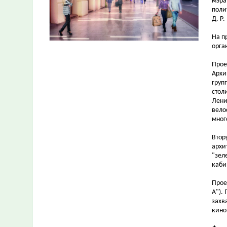
мэра
поли
Д. Р.
На п
орга
Прое
Архи
груп
стол
Лени
вело
мног
Втор
архи
"зел
каби
Прое
А").
захв
кино