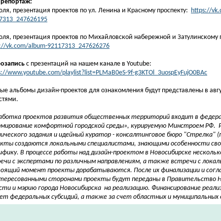
орепортаж:
юля, презентация проектов по ул. Ленина и Красному проспекту:
https://vk
7313_247626195
юля, презентация проектов по Михайловской набережной и Затулинскому 
s://vk.com/album-92117313_247626276
озапись
с презентаций на нашем канале в Youtube:
s://www.youtube.com/playlist?list=PLMaB0eS-9f-g3KTOl_3uospEyFujO0BAc
ые альбомы дизайн-проектов для ознакомления будут представлены в авгу
стями.
аботка проектов развития общественных территорий входит в федер
мирование комфортной городской среды», курируемую Минстроем РФ. 
ического задания и идейный куратор - консалтинговое бюро "Стрелка" (г
кты создаются локальными специалистами, знающими особенности свое
ифику. В процессе работы над дизайн-проектом в Новосибирске нескольк
ечи с экспертами по различным направлениям, а также встречи с лока
оящий момент проекты дорабатываются. После их финализации и согла
тересованными сторонами проекты будут переданы в Правительство Н
сти и мэрию города Новосибирска на реализацию. Финансирование реали
чет федеральных субсидий, а также за счет областных и муниципальных 