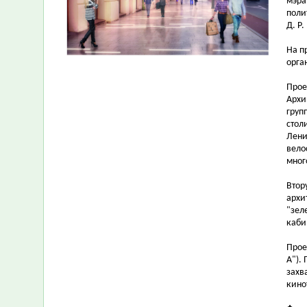
мэра
поли
Д. Р.
На п
орга
Прое
Архи
груп
стол
Лени
вело
мног
Втор
архи
"зел
каби
Прое
А").
захв
кино