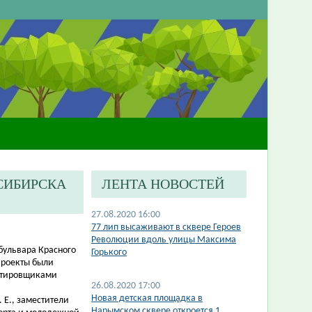
СИБИРСКА
ЛЕНТА НОВОСТЕЙ
27.08.2020 16:00
77 лип высаживают в сквере Героев
Революции вдоль улицы Максима
бульвара Красного
Горького
Проекты были
ктировщиками
26.08.2020 17:00
Новая детская площадка в
 Е., заместители
Нарымском сквере откроется 1