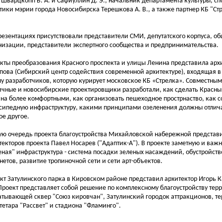
 Шварцкопп В. А. и Сафиуллин Д. Э., начальник департамента культуры, с
тики мэрии города Новосибирска Терешкова А. В., а также партнер КБ "С
резентациях присутствовали представители СМИ, депутатского корпуса, о
низации, представители экспертного сообщества и предпринимательства.
кты преобразования Красного проспекта и улицы Ленина представила арх
пова (Сибирский центр содействия современной архитектуре), входящая 
пу разработчиков, которую курирует московское КБ «Стрелка». Совместны
ичные и новосибирские проектировщики разработали, как сделать Красны
на более комфортными, как организовать пешеходное прострнаство, как с
сипедную инфраструктуру, какими принципами озеленения должны отлича
ое другое.
ую очередь проекта благоустройства Михайловской набережной представ
текторов проекта Павел Носарев ("Адаптик-А"). В проекте заметную и важн
еная" инфраструктура - система посадки зеленых насаждений, обустройств
нетов, развитие тропиночной сети и сети арт-объектов.
кт Затулинского парка в Кировском районе представил архитектор Игорь К
 Проект представляет собой решение по комплексному благоустройству тер
атывающей сквер "Союз кировчан", Затулинский городок аттракционов, те
тетара "Рассвет" и стадиона "Фламинго".