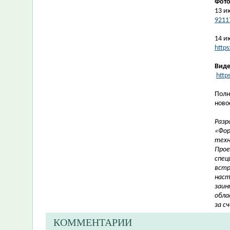
Фот
13 и
9211
14 и
http
Виде
http
Полн
ново
Разр
«Фор
техн
Прое
спец
встр
наст
заин
обла
за с
КОММЕНТАРИИ