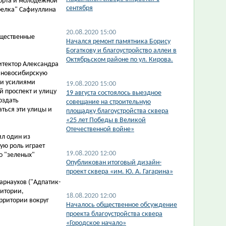
порта и молодежной
сентября
трелка" Сафиуллина
20.08.2020 15:00
бщественные
Начался ремонт памятника Борису
Богаткову и благоустройство аллеи в
Октябрьском районе по ул. Кирова.
итектор Александра
в новосибирскую
ми усилиями
19.08.2020 15:00
й проспект и улицу
19 августа состоялось выездное
оздать
совещание на строительную
ться эти улицы и
площадку благоустройства сквера
«25 лет Победы в Великой
Отечественной войне»
ил один из
ую роль играет
19.08.2020 12:00
о "зеленых"
Опубликован итоговый дизайн-
проект сквера «им. Ю. А. Гагарина»
арнаухов ("Адпатик-
ритории,
18.08.2020 12:00
рритории вокруг
Началось общественное обсуждение
проекта благоустройства сквера
«Городское начало»