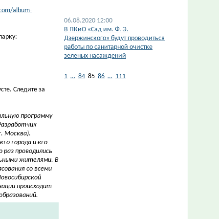
.com/album-
06.08.2020 12:00
В ПКиО «Сад им. Ф. Э.
парку:
Дзержинского» будут проводиться
работы по санитарной очистке
зеленых насаждений
1
…
84
85
86
…
111
сте. Следите за
альную программу
Разработчик
. Москва).
го города и его
о раз проводились
льными жителями.
В
сования со всеми
овосибирской
зации происходит
образований.