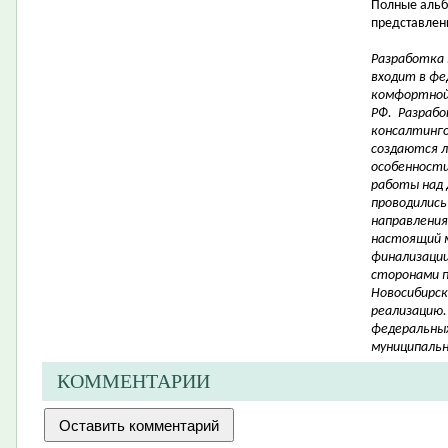
Полные альб
представлены
Разработка
входит в фе
комфортной
РФ. Разрабо
консалтинго
создаются 
особенности 
работы над 
проводились
направления
настоящий 
финализации
сторонами 
Новосибирск
реализацию.
федеральных
муниципальн
КОММЕНТАРИИ