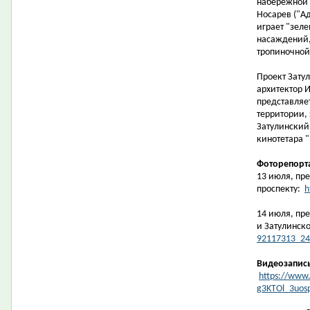
набережной 
Носарев ("Ад
играет "зеле
насаждений,
тропиночной 
Проект Зату
архитектор И
представляе
территории,
Затулинский
кинотетара "
Фоторепорт
13 июля, пре
проспекту:
h
14 июля, пр
и Затулинск
92117313_24
Видеозапис
https://www.
g3KTOl_3uos