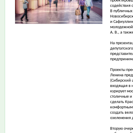
проектировщ
содействия 
В публичных
Новосибирска
и Сафиуллин 
молодежной 
А. В., а так
На презента
депутатског
представите
предпринима
Проекты пре
Ленина пред
(Сибирский 
входящая в 
курирует мо
столичные и
сделать Кра
комфортными
создать вел
озеленения 
Вторую очер