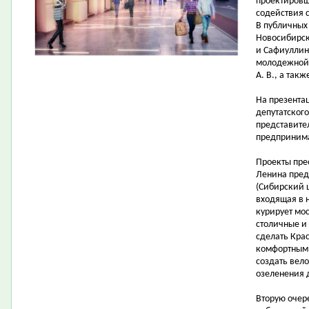
проектировщ
содействия 
В публичных
Новосибирска
и Сафиуллин 
молодежной 
А. В., а так
На презента
депутатског
представите
предпринима
Проекты пре
Ленина пред
(Сибирский 
входящая в 
курирует мо
столичные и
сделать Кра
комфортными
создать вел
озеленения 
Вторую очер