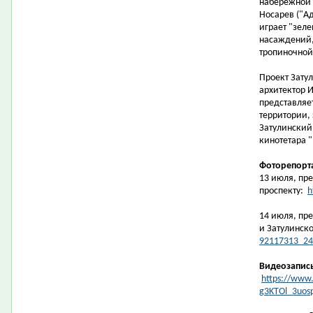
набережной 
Носарев ("Ад
играет "зеле
насаждений,
тропиночной 
Проект Зату
архитектор И
представляе
территории,
Затулинский
кинотетара "
Фоторепорт
13 июля, пре
проспекту:
h
14 июля, пр
и Затулинск
92117313_24
Видеозапис
https://www.
g3KTOl_3uos