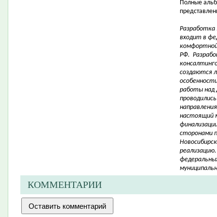
Полные альб
представлены
Разработка
входит в фе
комфортной
РФ. Разрабо
консалтинго
создаются 
особенности 
работы над 
проводились
направления
настоящий 
финализации
сторонами 
Новосибирск
реализацию.
федеральных
муниципальн
КОММЕНТАРИИ