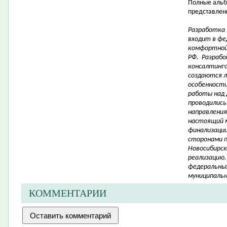
Полные альб
представлены
Разработка
входит в фе
комфортной
РФ. Разрабо
консалтинго
создаются 
особенности 
работы над 
проводились
направления
настоящий 
финализации
сторонами 
Новосибирск
реализацию.
федеральных
муниципальн
КОММЕНТАРИИ