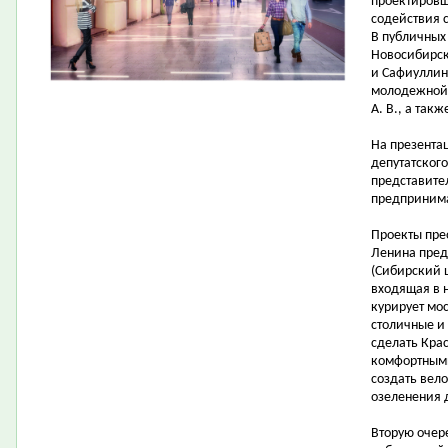
проектировщ
содействия 
В публичных
Новосибирска
и Сафиуллин 
молодежной 
А. В., а так
На презента
депутатског
представите
предпринима
Проекты пре
Ленина пред
(Сибирский 
входящая в 
курирует мо
столичные и
сделать Кра
комфортными
создать вел
озеленения 
Вторую очер