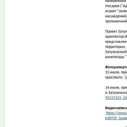
набережной 
Носарев ("Ад
играет "зеле
насаждений,
тропиночной 
Проект Зату
архитектор И
представляе
территории,
Затулинский
кинотетара "
Фоторепорт
13 июля, пре
проспекту:
h
14 июля, пр
и Затулинск
92117313_24
Видеозапис
https://www.
g3KTOl_3uos