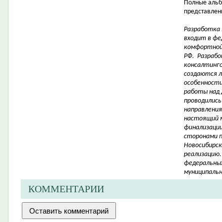
Полные альб
представлены
Разработка
входит в фе
комфортной
РФ. Разрабо
консалтинго
создаются 
особенности 
работы над 
проводились
направления
настоящий 
финализации
сторонами 
Новосибирск
реализацию.
федеральных
муниципальн
КОММЕНТАРИИ