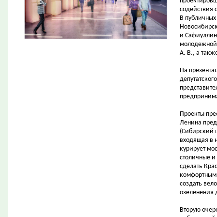
проектировщ
содействия 
В публичных
Новосибирска
и Сафиуллин 
молодежной 
А. В., а так
На презента
депутатског
представите
предпринима
Проекты пре
Ленина пред
(Сибирский 
входящая в 
курирует мо
столичные и
сделать Кра
комфортными
создать вел
озеленения 
Вторую очер