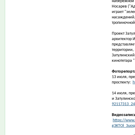
набережной 
Носарев ("Ад
играет "зеле
насаждений,
тропиночной 
Проект Зату
архитектор И
представляе
территории,
Затулинский
кинотетара "
Фоторепорт
13 июля, пре
проспекту:
h
14 июля, пр
и Затулинск
92117313_24
Видеозапис
https://www.
g3KTOl_3uos