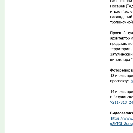
набережной 
Носарев ("Ад
играет "зеле
насаждений,
тропиночной 
Проект Зату
архитектор И
представляе
территории,
Затулинский
кинотетара "
Фоторепорт
13 июля, пре
проспекту:
h
14 июля, пр
и Затулинск
92117313_24
Видеозапис
https://www.
g3KTOl_3uos