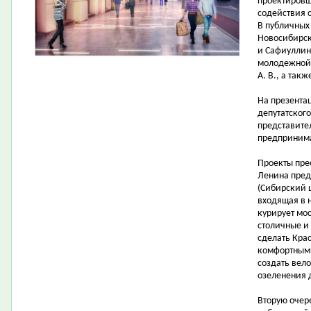
проектировщ
содействия 
В публичных
Новосибирска
и Сафиуллин 
молодежной 
А. В., а так
На презента
депутатског
представите
предпринима
Проекты пре
Ленина пред
(Сибирский 
входящая в 
курирует мо
столичные и
сделать Кра
комфортными
создать вел
озеленения 
Вторую очер