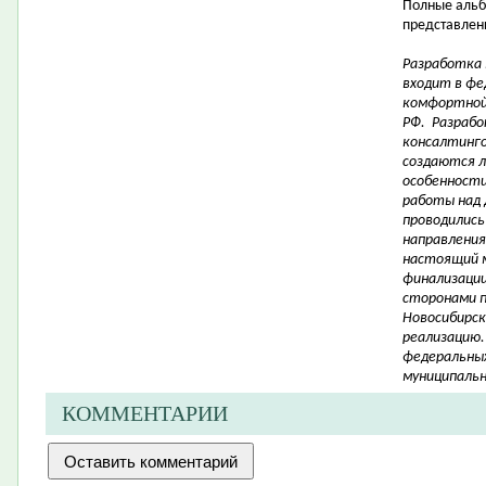
Полные альб
представлены
Разработка
входит в фе
комфортной
РФ. Разрабо
консалтинго
создаются 
особенности 
работы над 
проводились
направления
настоящий 
финализации
сторонами 
Новосибирск
реализацию.
федеральных
муниципальн
КОММЕНТАРИИ