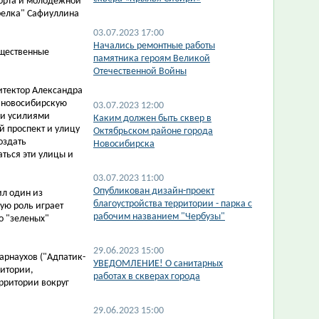
порта и молодежной
трелка" Сафиуллина
03.07.2023 17:00
​Начались ремонтные работы
бщественные
памятника героям Великой
Отечественной Войны
итектор Александра
в новосибирскую
03.07.2023 12:00
ми усилиями
​Каким должен быть сквер в
й проспект и улицу
Октябрьском районе города
оздать
Новосибирска
ться эти улицы и
03.07.2023 11:00
Опубликован дизайн-проект
ил один из
благоустройства территории - парка с
ую роль играет
рабочим названием "Чербузы"
о "зеленых"
29.06.2023 15:00
арнаухов ("Адпатик-
​УВЕДОМЛЕНИЕ! О санитарных
ритории,
работах в скверах города
рритории вокруг
29.06.2023 15:00