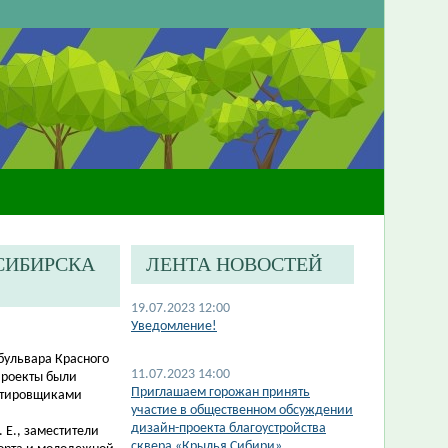
СИБИРСКА
ЛЕНТА НОВОСТЕЙ
19.07.2023 12:00
Уведомление!
бульвара Красного
11.07.2023 14:00
Проекты были
​Приглашаем горожан принять
ктировщиками
участие в общественном обсуждении
дизайн-проекта благоустройства
 Е., заместители
сквера «Крылья Сибири»