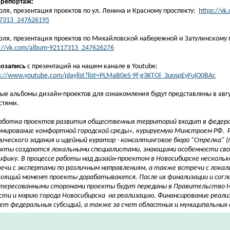
орепортаж:
юля, презентация проектов по ул. Ленина и Красному проспекту:
https://vk
7313_247626195
юля, презентация проектов по Михайловской набережной и Затулинскому 
s://vk.com/album-92117313_247626276
озапись
с презентаций на нашем канале в Youtube:
s://www.youtube.com/playlist?list=PLMaB0eS-9f-g3KTOl_3uospEyFujO0BAc
ые альбомы дизайн-проектов для ознакомления будут представлены в авгу
стями.
аботка проектов развития общественных территорий входит в федер
мирование комфортной городской среды», курируемую Минстроем РФ. 
ического задания и идейный куратор - консалтинговое бюро "Стрелка" (г
кты создаются локальными специалистами, знающими особенности свое
ифику. В процессе работы над дизайн-проектом в Новосибирске нескольк
ечи с экспертами по различным направлениям, а также встречи с лока
оящий момент проекты дорабатываются. После их финализации и согла
тересованными сторонами проекты будут переданы в Правительство Н
сти и мэрию города Новосибирска на реализацию. Финансирование реали
чет федеральных субсидий, а также за счет областных и муниципальных 