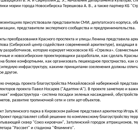
 Шварцкопп В. А. и Сафиуллин Д. Э., начальник департамента культуры, с
тики мэрии города Новосибирска Терешкова А. В., а также партнер КБ "С
резентациях присутствовали представители СМИ, депутатского корпуса, о
низации, представители экспертного сообщества и предпринимательства.
кты преобразования Красного проспекта и улицы Ленина представила арх
пова (Сибирский центр содействия современной архитектуре), входящая 
пу разработчиков, которую курирует московское КБ «Стрелка». Совместны
ичные и новосибирские проектировщики разработали, как сделать Красны
на более комфортными, как организовать пешеходное прострнаство, как с
сипедную инфраструктуру, какими принципами озеленения должны отлича
ое другое.
ую очередь проекта благоустройства Михайловской набережной представ
текторов проекта Павел Носарев ("Адаптик-А"). В проекте заметную и важн
еная" инфраструктура - система посадки зеленых насаждений, обустройств
нетов, развитие тропиночной сети и сети арт-объектов.
кт Затулинского парка в Кировском районе представил архитектор Игорь К
 Проект представляет собой решение по комплексному благоустройству тер
атывающей сквер "Союз кировчан", Затулинский городок аттракционов, те
тетара "Рассвет" и стадиона "Фламинго".