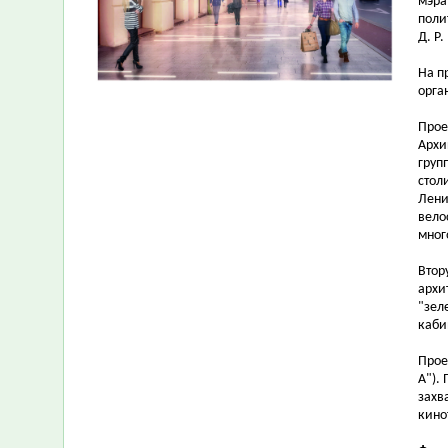
мэра
поли
Д. Р.
На п
орга
Прое
Архи
груп
стол
Лени
вело
мног
Втор
архи
"зел
каби
Прое
А").
захв
кино