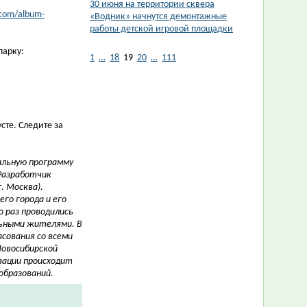
​30 июня на территории сквера
.com/album-
«Водник» начнутся демонтажные
работы детской игровой площадки
парку:
1
…
18
19
20
…
111
сте. Следите за
альную программу
Разработчик
. Москва).
го города и его
о раз проводились
льными жителями.
В
сования со всеми
овосибирской
зации происходит
образований.