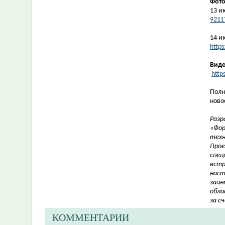
Фот
13 и
9211
14 и
http
Виде
http
Полн
ново
Разр
«Фор
техн
Прое
спец
встр
наст
заин
обла
за с
КОММЕНТАРИИ