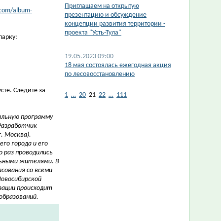
Приглашаем на открытую
.com/album-
презентацию и обсуждение
концепции развития территории -
проекта "Усть-Тула"
парку:
19.05.2023 09:00
​18 мая состоялась ежегодная акция
по лесовосстановлению
сте. Следите за
1
…
20
21
22
…
111
альную программу
Разработчик
. Москва).
го города и его
о раз проводились
льными жителями.
В
сования со всеми
овосибирской
зации происходит
образований.