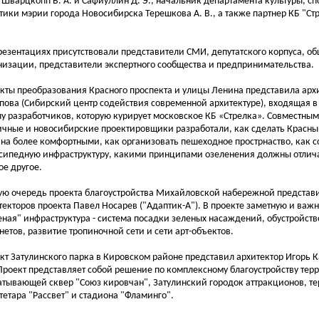
 Шварцкопп В. А. и Сафиуллин Д. Э., начальник департамента культуры, с
тики мэрии города Новосибирска Терешкова А. В., а также партнер КБ "С
резентациях присутствовали представители СМИ, депутатского корпуса, о
низации, представители экспертного сообщества и предпринимательства.
кты преобразования Красного проспекта и улицы Ленина представила арх
пова (Сибирский центр содействия современной архитектуре), входящая 
пу разработчиков, которую курирует московское КБ «Стрелка». Совместны
ичные и новосибирские проектировщики разработали, как сделать Красны
на более комфортными, как организовать пешеходное прострнаство, как с
сипедную инфраструктуру, какими принципами озеленения должны отлича
ое другое.
ую очередь проекта благоустройства Михайловской набережной представ
текторов проекта Павел Носарев ("Адаптик-А"). В проекте заметную и важн
еная" инфраструктура - система посадки зеленых насаждений, обустройств
нетов, развитие тропиночной сети и сети арт-объектов.
кт Затулинского парка в Кировском районе представил архитектор Игорь К
 Проект представляет собой решение по комплексному благоустройству тер
атывающей сквер "Союз кировчан", Затулинский городок аттракционов, те
тетара "Рассвет" и стадиона "Фламинго".