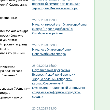
порта и молодежной
проектный семинар по развитию
трелка" Сафиуллина
территории Инюшенского бора
бщественные
26.05.2023 15:00
Начался второй этап благоустройства
сквера "Героев Донбасса" в
итектор Александра
Октябрьском районе
в новосибирскую
ми усилиями
й проспект и улицу
26.05.2023 09:00
оздать
Началось благоустройство
ться эти улицы и
Первомайского сквера
25.05.2023 16:00
ил один из
Опубликована программа
ую роль играет
Всероссийской конференции
о "зеленых"
«Водно-зеленый городской
каркас.Современный
мультидисциплинарный инструмент
арнаухов ("Адпатик-
cоздания комфортной городской
ритории,
среды»
рритории вокруг
23.05.2023 13:00