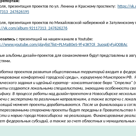
орепортаж:
юля, презентация проектов по ул. Ленина и Красному проспекту:
https://vk
7313_247626195
юля, презентация проектов по Михайловской набережной и Затулинскому 
s://vk.com/album-92117313_247626276
озапись
с презентаций на нашем канале в Youtube:
s://www.youtube.com/playlist?list=PLMaB0eS-9f-g3KTOl_3uospEyFujO0BAc
ые альбомы дизайн-проектов для ознакомления будут представлены в авгу
стями.
аботка проектов развития общественных территорий входит в федер
мирование комфортной городской среды», курируемую Минстроем РФ. 
ического задания и идейный куратор - консалтинговое бюро "Стрелка" (г
кты создаются локальными специалистами, знающими особенности свое
ифику. В процессе работы над дизайн-проектом в Новосибирске нескольк
ечи с экспертами по различным направлениям, а также встречи с лока
оящий момент проекты дорабатываются. После их финализации и согла
тересованными сторонами проекты будут переданы в Правительство Н
сти и мэрию города Новосибирска на реализацию. Финансирование реали
чет федеральных субсидий, а также за счет областных и муниципальных 