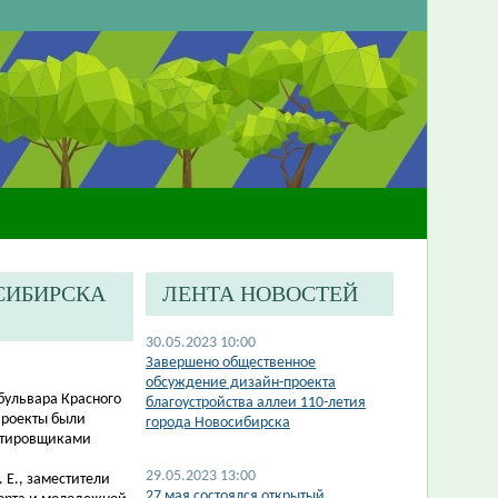
СИБИРСКА
ЛЕНТА НОВОСТЕЙ
30.05.2023 10:00
​Завершено общественное
обсуждение дизайн-проекта
бульвара Красного
благоустройства аллеи 110-летия
Проекты были
города Новосибирска
ктировщиками
29.05.2023 13:00
 Е., заместители
27 мая состоялся открытый