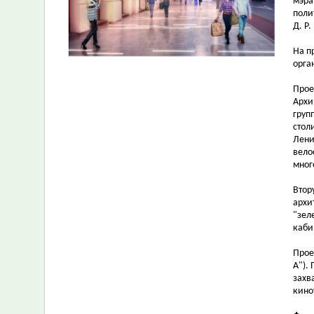
мэра
поли
Д. Р.
На п
орга
Прое
Архи
груп
стол
Лени
вело
мног
Втор
архи
"зел
каби
Прое
А").
захв
кино