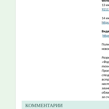
Фот
13 и
9211
14 и
http
Виде
http
Полн
ново
Разр
«Фор
техн
Прое
спец
встр
наст
заин
обла
за с
КОММЕНТАРИИ