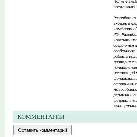
Полные альб
представлены
Разработка
входит в фе
комфортной
РФ. Разрабо
консалтинго
создаются 
особенности 
работы над 
проводились
направления
настоящий 
финализации
сторонами 
Новосибирск
реализацию.
федеральных
муниципальн
КОММЕНТАРИИ