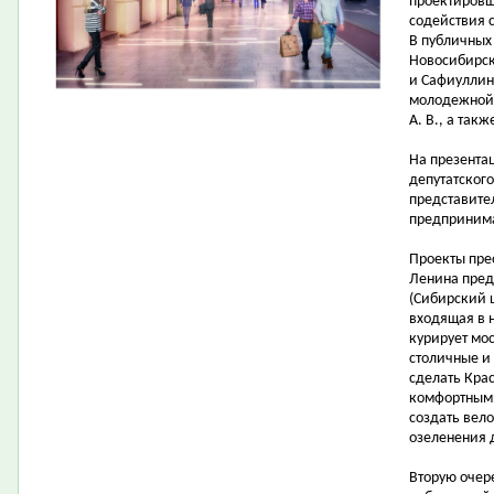
проектировщ
содействия 
В публичных
Новосибирска
и Сафиуллин 
молодежной 
А. В., а так
На презента
депутатског
представите
предпринима
Проекты пре
Ленина пред
(Сибирский 
входящая в 
курирует мо
столичные и
сделать Кра
комфортными
создать вел
озеленения 
Вторую очер