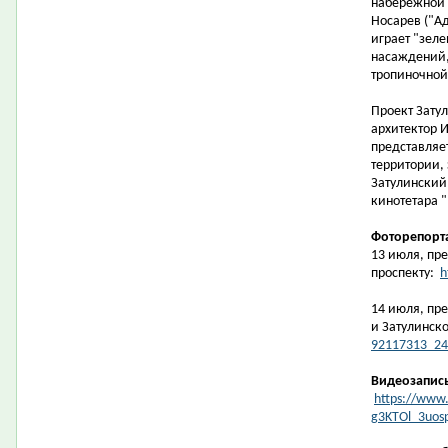
набережной 
Носарев ("Ад
играет "зеле
насаждений,
тропиночной 
Проект Зату
архитектор И
представляе
территории,
Затулинский
кинотетара "
Фоторепорт
13 июля, пре
проспекту:
h
14 июля, пр
и Затулинск
92117313_24
Видеозапис
https://www.
g3KTOl_3uos