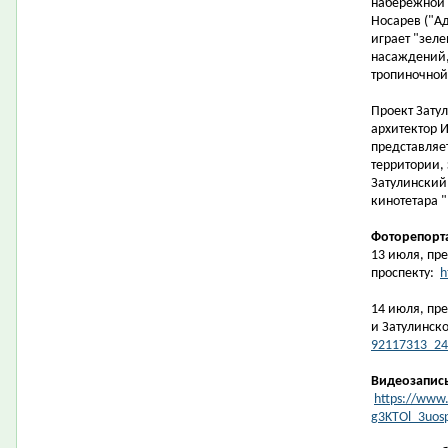
набережной 
Носарев ("Ад
играет "зеле
насаждений,
тропиночной 
Проект Зату
архитектор И
представляе
территории,
Затулинский
кинотетара "
Фоторепорт
13 июля, пре
проспекту:
h
14 июля, пр
и Затулинск
92117313_24
Видеозапис
https://www.
g3KTOl_3uos