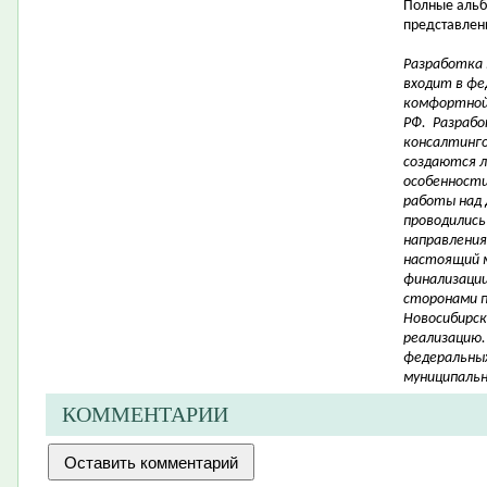
Полные альб
представлены
Разработка
входит в фе
комфортной
РФ. Разрабо
консалтинго
создаются 
особенности 
работы над 
проводились
направления
настоящий 
финализации
сторонами 
Новосибирск
реализацию.
федеральных
муниципальн
КОММЕНТАРИИ