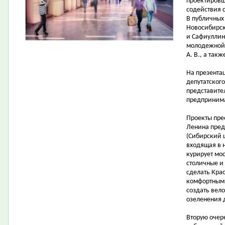
проектировщ
содействия 
В публичных
Новосибирска
и Сафиуллин 
молодежной 
А. В., а так
На презента
депутатског
представите
предпринима
Проекты пре
Ленина пред
(Сибирский 
входящая в 
курирует мо
столичные и
сделать Кра
комфортными
создать вел
озеленения 
Вторую очер