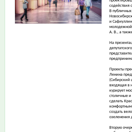
проектировщ
содействия 
В публичных
Новосибирска
и Сафиуллин 
молодежной 
А. В., а так
На презента
депутатског
представите
предпринима
Проекты пре
Ленина пред
(Сибирский 
входящая в 
курирует мо
столичные и
сделать Кра
комфортными
создать вел
озеленения 
Вторую очер