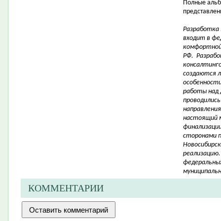
Полные альб
представлены
Разработка
входит в фе
комфортной
РФ. Разрабо
консалтинго
создаются 
особенности 
работы над 
проводились
направления
настоящий 
финализации
сторонами 
Новосибирск
реализацию.
федеральных
муниципальн
КОММЕНТАРИИ