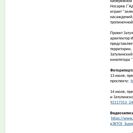
набережной 
Носарев ("Ад
играет "зеле
насаждений,
тропиночной 
Проект Зату
архитектор И
представляе
территории,
Затулинский
кинотетара "
Фоторепорт
13 июля, пре
проспекту:
h
14 июля, пр
и Затулинск
92117313_24
Видеозапис
https://www.
g3KTOl_3uos