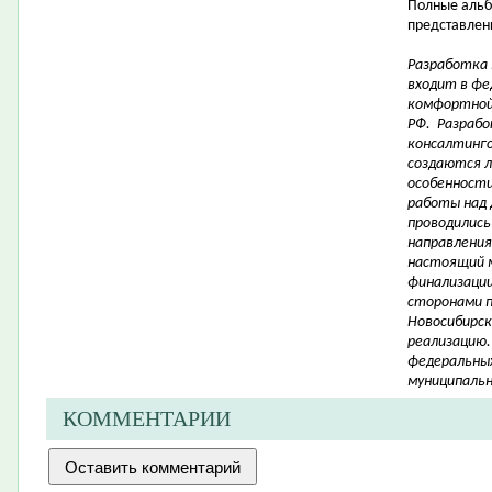
Полные альб
представлены
Разработка
входит в фе
комфортной
РФ. Разрабо
консалтинго
создаются 
особенности 
работы над 
проводились
направления
настоящий 
финализации
сторонами 
Новосибирск
реализацию.
федеральных
муниципальн
КОММЕНТАРИИ