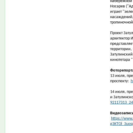
набережной 
Носарев ("Ад
играет "зеле
насаждений,
тропиночной 
Проект Зату
архитектор И
представляе
территории,
Затулинский
кинотетара "
Фоторепорт
13 июля, пре
проспекту:
h
14 июля, пр
и Затулинск
92117313_24
Видеозапис
https://www.
g3KTOl_3uos