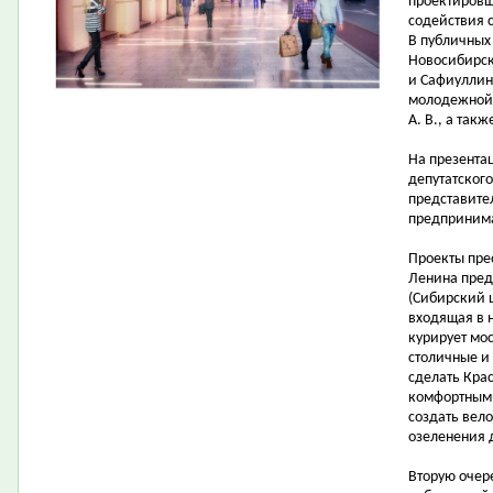
проектировщ
содействия 
В публичных
Новосибирска
и Сафиуллин 
молодежной 
А. В., а так
На презента
депутатског
представите
предпринима
Проекты пре
Ленина пред
(Сибирский 
входящая в 
курирует мо
столичные и
сделать Кра
комфортными
создать вел
озеленения 
Вторую очер