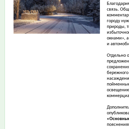
Благодарим
связь. Общ
комментари
городу нуж
природы, 
избыточно
окнами», 
и автомоби
Отдельно о
предложен
сохранени
бережного
насаждени
пойменные 
освещению
коммерциа
Дополнител
опубликов
«Основные
пояснения