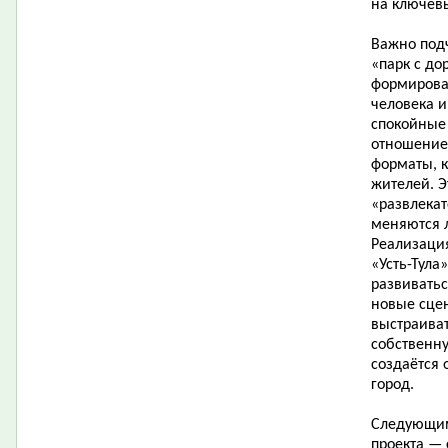
на ключев
Важно подч
«парк с до
формирован
человека и
спокойные
отношение
форматы, к
жителей. Э
«развлекат
меняются л
Реализация
«Усть-Тула
развиватьс
новые сцен
выстраива
собственну
создаётся 
город.
Следующим
проекта —