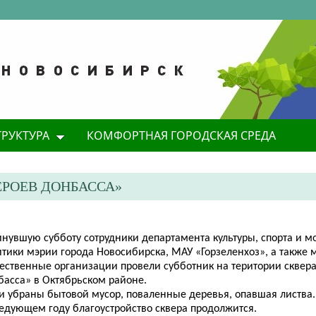
ТРУКТУРА
КОМФОРТНАЯ ГОРОДСКАЯ СРЕДА
ЕРОЕВ ДОНБАССА»
инувшую субботу сотрудники департамента культуры, спорта и 
итики мэрии города Новосибирска, МАУ «Горзеленхоз», а также 
ест
венные организации
провели субботник на територии сквер
басса
» в Октябрьском районе.
и убраны бытовой мусор, поваленные деревья, опавшая листва.
ледующем году благоустройство сквера продолжится.