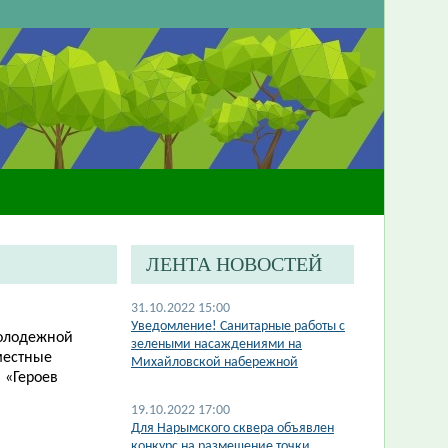
ЛЕНТА НОВОСТЕЙ
31.10.2022 15:00
Уведомление! Санитарные работы с
молодежной
зелеными насаждениями на
местные
Михайловской набережной
а
«
Героев
19.10.2022 17:00
​Для Нарымского сквера объявлен
конкурс на размещение точки