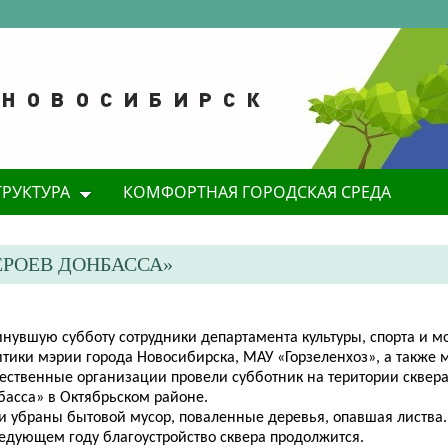
ТРУКТУРА
КОМФОРТНАЯ ГОРОДСКАЯ СРЕДА
ЕРОЕВ ДОНБАССА»
инувшую субботу сотрудники департамента культуры, спорта и 
итики мэрии города Новосибирска, МАУ «Горзеленхоз», а также 
ест
венные организации
провели субботник на територии сквер
басса
» в Октябрьском районе.
и убраны бытовой мусор, поваленные деревья, опавшая листва.
ледующем году благоустройство сквера продолжится.