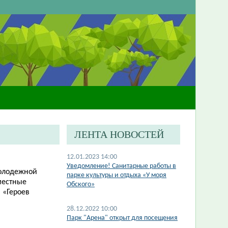
ЛЕНТА НОВОСТЕЙ
12.01.2023 14:00
​Уведомление! Санитарные работы в
молодежной
парке культуры и отдыха «У моря
местные
Обского»
а
«
Героев
28.12.2022 10:00
Парк "Арена" открыт для посещения