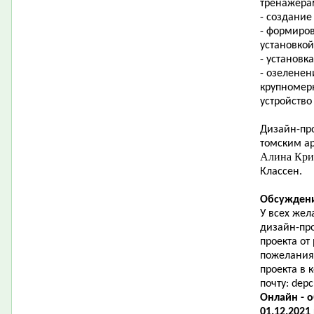
тренажера
- создание
- формиро
установкой
- установк
- озеленен
крупномер
устройство
Дизайн-про
томским ар
Алина Кр
Классен.
Обсуждени
У всех жел
дизайн-пр
проекта от
пожелания
проекта в
почту:
depc
Онлайн - 
01.12.2021