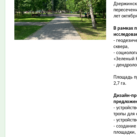
Дзержинск
пересечени
лет октябр
В рамках 
исследова
- геодезич
сквера,
- социолог
«Зеленый 
- дендроло
Площадь пр
2,7 га.
Дизайн-пр
предложен
- устройст
тропы для
- устройст
- создание
площадки,