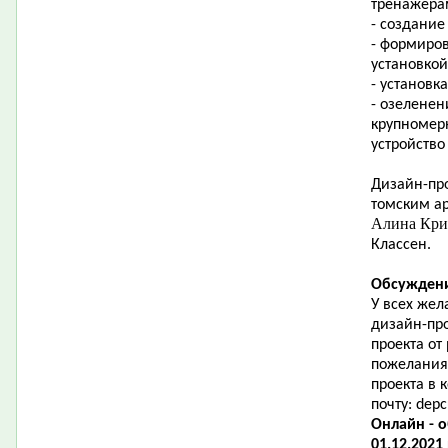
тренажера
- создание
- формиро
установкой
- установк
- озеленен
крупномер
устройство
Дизайн-про
томским ар
Алина Кр
Классен.
Обсуждени
У всех жел
дизайн-пр
проекта от
пожелания
проекта в
почту:
depc
Онлайн - 
01.12.2021