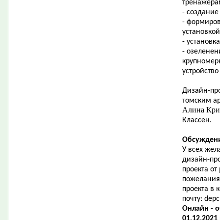
тренажера
- создание
- формиро
установкой
- установк
- озеленен
крупномер
устройство
Дизайн-про
томским ар
Алина Кр
Классен.
Обсуждени
У всех жел
дизайн-пр
проекта от
пожелания
проекта в
почту:
depc
Онлайн - 
01.12.2021