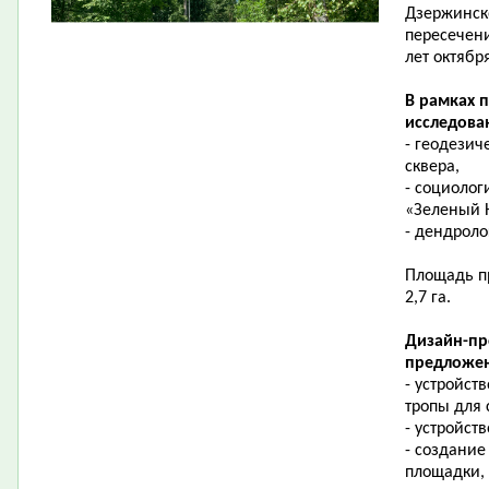
Дзержинск
пересечени
лет октябр
В рамках 
исследова
- геодезич
сквера,
- социолог
«Зеленый 
- дендроло
Площадь пр
2,7 га.
Дизайн-пр
предложен
- устройст
тропы для
- устройст
- создание
площадки,