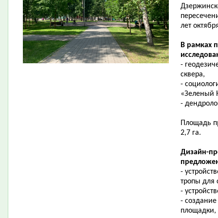
Дзержинск
пересечени
лет октябр
В рамках 
исследова
- геодезич
сквера,
- социолог
«Зеленый 
- дендроло
Площадь пр
2,7 га.
Дизайн-пр
предложен
- устройст
тропы для
- устройст
- создание
площадки,