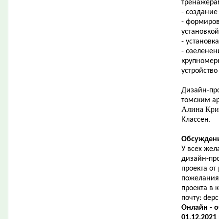
тренажера
- создание
- формиро
установкой
- установк
- озеленен
крупномер
устройство
Дизайн-про
томским ар
Алина Кр
Классен.
Обсуждени
У всех жел
дизайн-пр
проекта от
пожелания
проекта в
почту:
depc
Онлайн - 
01.12.2021