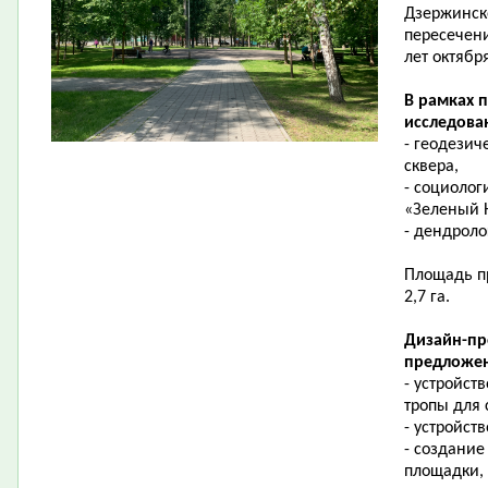
Дзержинск
пересечени
лет октябр
В рамках 
исследова
- геодезич
сквера,
- социолог
«Зеленый 
- дендроло
Площадь пр
2,7 га.
Дизайн-пр
предложен
- устройст
тропы для
- устройст
- создание
площадки,