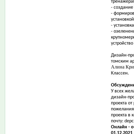
тренажера
- создание
- формиро
установкой
- установк
- озеленен
крупномер
устройство
Дизайн-про
томским ар
Алина Кр
Классен.
Обсуждени
У всех жел
дизайн-пр
проекта от
пожелания
проекта в
почту:
depc
Онлайн - 
01.12.2021