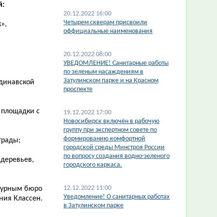
й:
20.12.2022 16:00
Четырем скверам присвоили
»,
оффициальные наименования
20.12.2022 08:00
УВЕДОМЛЕНИЕ! Санитарные работы
по зеленым насаждениям в
Затулинском парке и на Красном
ндинавской
проспекте
 площадки с
19.12.2022 17:00
Новосибирск включён в рабочую
группу при экспертном совете по
формированию комфортной
трады;
городской среды Минстроя России
по вопросу создания водно-зеленого
 деревьев,
городского каркаса.
12.12.2022 11:00
ктурным бюро
​Уведомление! О санитарных работах
ния Классен.
в Затулинском парке