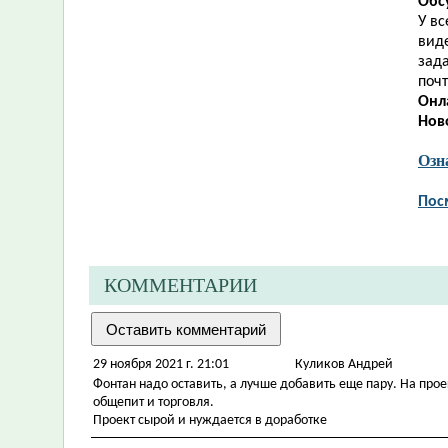
Обс
У в
виде
зад
почт
Онл
Нов
Озн
Пос
КОММЕНТАРИИ
29 ноября 2021 г. 21:01
Куликов Андрей
Фонтан надо оставить, а лучше добавить еще пару. На прое
общепит и торговля.
Проект сырой и нуждается в доработке