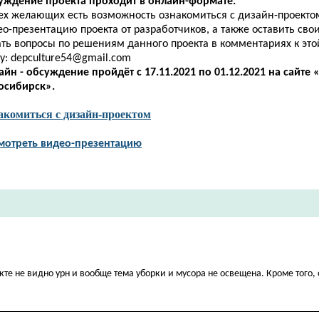
уждение проекта проходит в онлайн-формате.
сех желающих есть возможность ознакомиться с дизайн-проекто
о-презентацию проекта от разработчиков, а также оставить сво
ать вопросы по решениям данного проекта в
комментариях
к эт
у:
depculture54@gmail.com
айн - обсуждение пройдёт
с 17.11.2021 по 01.12.2021
на сайте 
осибирск».
акомиться с дизайн-проектом
мотреть видео-презентацию
кте не видно урн и вообще тема уборки и мусора не освещена. Кроме того, 