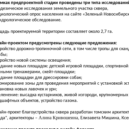
амках предпроектной стадии проведены три типа исследовани
одезическое исследования земельного участка сквера,
оциологический опрос населения на сайте «Зеленый Новосибирск
ендрологическое обследование.
адь проектируемой территории составляет около 2,7 га.
айн-проектом предусмотрены следующие предложения:
тройство дорожно-тропиночной сети, в том числе тропы для ска
ьбы;
тройство новой системы освещения;
оздание новых площадок: детской игровой площадки, спортивной
чными тренажерами, скейт-площадки;
здание площадки для дрессировки собак;
ормирование зоны для проведения мероприятий с установкой эс
тановка новых лавочек и урн;
зеленение: высадка кустарников, живой изгороди, крупномерных
шафтных объектов, устройство газона.
айн-проект благоустройства сквера разработан томским архите
Алина Кривошеина
да", архитекторы –
, Елизавета Мишина, Ксе