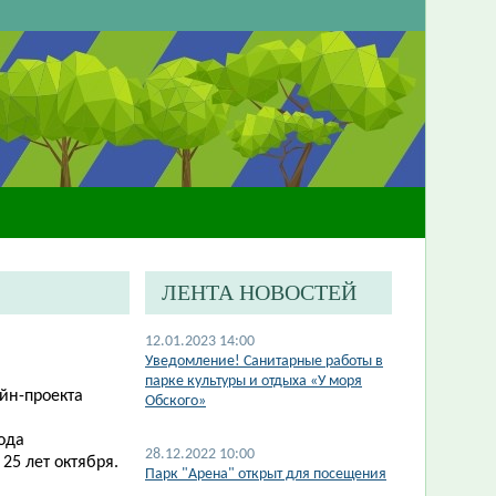
ЛЕНТА НОВОСТЕЙ
12.01.2023 14:00
​Уведомление! Санитарные работы в
парке культуры и отдыха «У моря
йн-проекта
Обского»
ода
28.12.2022 10:00
25 лет октября.
Парк "Арена" открыт для посещения