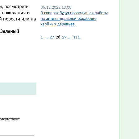
м, посмотреть
06.12.2022 13:00
и пожелания и
В скверах будут проводиться работы
по антивандальной обработке
ой новости или на
хвойных деревьев
«Зеленый
1
…
27
28
29
…
111
отсутствует