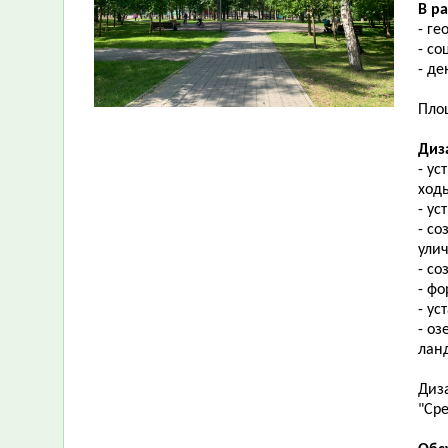
В р
- ге
- с
- д
Площ
Диз
- ус
ход
- ус
- с
ули
- со
- ф
- ус
- о
ланд
Диз
"Сре