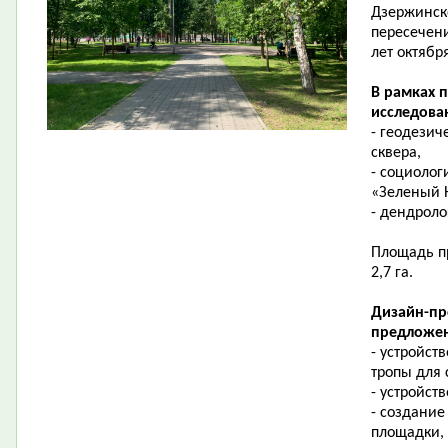
Дзержинск
пересечени
лет октябр
В рамках 
исследова
- геодезич
сквера,
- социолог
«Зеленый 
- дендроло
Площадь пр
2,7 га.
Дизайн-пр
предложен
- устройст
тропы для
- устройст
- создание
площадки,