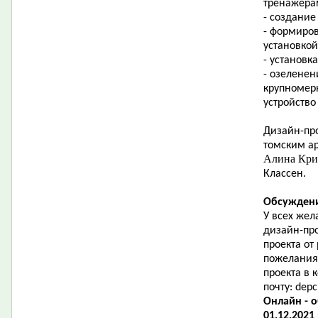
тренажера
- создание
- формиро
установкой
- установк
- озеленен
крупномер
устройство
Дизайн-про
томским ар
Алина Кр
Классен.
Обсуждени
У всех жел
дизайн-пр
проекта от
пожелания
проекта в
почту:
depc
Онлайн - 
01.12.2021