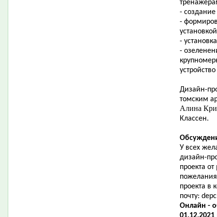
тренажера
- создание
- формиро
установкой
- установк
- озеленен
крупномер
устройство
Дизайн-про
томским ар
Алина Кр
Классен.
Обсуждени
У всех жел
дизайн-пр
проекта от
пожелания
проекта в
почту:
depc
Онлайн - 
01.12.2021