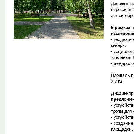
Дзержинск
пересечени
лет октябр
В рамках 
исследова
- геодезич
сквера,
- социолог
«Зеленый 
- дендроло
Площадь пр
2,7 га.
Дизайн-пр
предложен
- устройст
тропы для
- устройст
- создание
площадки,