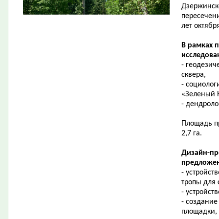
Дзержинск
пересечени
лет октябр
В рамках 
исследова
- геодезич
сквера,
- социолог
«Зеленый 
- дендроло
Площадь пр
2,7 га.
Дизайн-пр
предложен
- устройст
тропы для
- устройст
- создание
площадки,