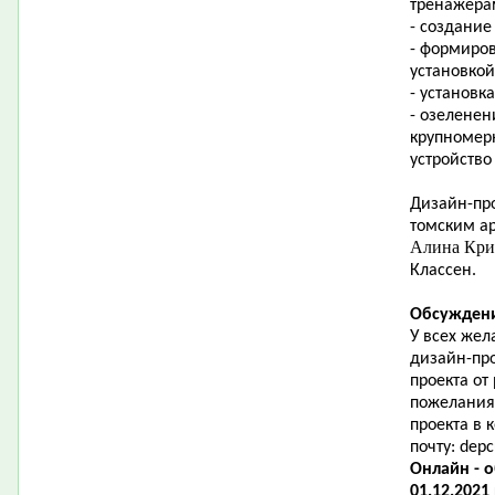
тренажера
- создание
- формиро
установкой
- установк
- озеленен
крупномер
устройство
Дизайн-про
томским ар
Алина Кр
Классен.
Обсуждени
У всех жел
дизайн-пр
проекта от
пожелания
проекта в
почту:
depc
Онлайн - 
01.12.2021