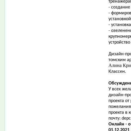
тренажера
- создание
- формиро
установкой
- установк
- озеленен
крупномер
устройство
Дизайн-про
томским ар
Алина Кр
Классен.
Обсуждени
У всех жел
дизайн-пр
проекта от
пожелания
проекта в
почту:
depc
Онлайн - 
01.12.2021