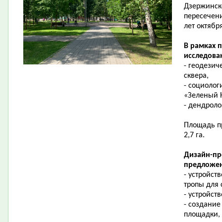
Дзержинск
пересечени
лет октябр
В рамках 
исследова
- геодезич
сквера,
- социолог
«Зеленый 
- дендроло
Площадь пр
2,7 га.
Дизайн-пр
предложен
- устройст
тропы для
- устройст
- создание
площадки,