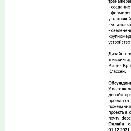
тренажера
- создание
- формиро
установкой
- установк
- озеленен
крупномер
устройство
Дизайн-про
томским ар
Алина Кр
Классен.
Обсуждени
У всех жел
дизайн-пр
проекта от
пожелания
проекта в
почту:
depc
Онлайн - 
01.12.2021