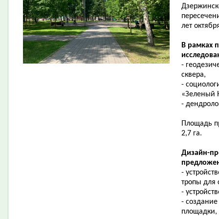
Дзержинск
пересечени
лет октябр
В рамках 
исследова
- геодезич
сквера,
- социолог
«Зеленый 
- дендроло
Площадь пр
2,7 га.
Дизайн-пр
предложен
- устройст
тропы для
- устройст
- создание
площадки,