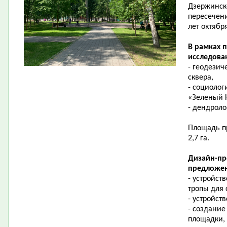
Дзержинск
пересечени
лет октябр
В рамках 
исследова
- геодезич
сквера,
- социолог
«Зеленый 
- дендроло
Площадь пр
2,7 га.
Дизайн-пр
предложен
- устройст
тропы для
- устройст
- создание
площадки,