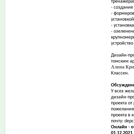
тренажера
- создание
- формиро
установкой
- установк
- озеленен
крупномер
устройство
Дизайн-про
томским ар
Алина Кр
Классен.
Обсуждени
У всех жел
дизайн-пр
проекта от
пожелания
проекта в
почту:
depc
Онлайн - 
01.12.2021