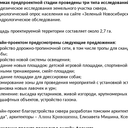
амках предпроектной стадии проведены три типа исследовани
одезическое исследования земельного участка сквера,
оциологический опрос населения на сайте «Зеленый Новосибирск
ендрологическое обследование.
адь проектируемой территории составляет около 2,7 га.
айн-проектом предусмотрены следующие предложения:
тройство дорожно-тропиночной сети, в том числе тропы для ска
ьбы;
тройство новой системы освещения;
оздание новых площадок: детской игровой площадки, спортивной
чными тренажерами, скейт-площадки;
здание площадки для дрессировки собак;
ормирование зоны для проведения мероприятий с установкой эс
тановка новых лавочек и урн;
зеленение: высадка кустарников, живой изгороди, крупномерных
шафтных объектов, устройство газона.
айн-проект благоустройства сквера разработан томским архите
Алина Кривошеина
да", архитекторы –
, Елизавета Мишина, Ксе