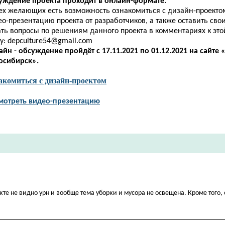
уждение проекта проходит в онлайн-формате.
сех желающих есть возможность ознакомиться с дизайн-проекто
о-презентацию проекта от разработчиков, а также оставить сво
ать вопросы по решениям данного проекта в
комментариях
к эт
у:
depculture54@gmail.com
айн - обсуждение пройдёт
с 17.11.2021 по 01.12.2021
на сайте 
осибирск».
акомиться с дизайн-проектом
мотреть видео-презентацию
кте не видно урн и вообще тема уборки и мусора не освещена. Кроме того, 