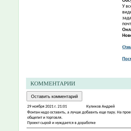
Обс
У в
виде
зад
почт
Онл
Нов
Озн
Пос
КОММЕНТАРИИ
29 ноября 2021 г. 21:01
Куликов Андрей
Фонтан надо оставить, а лучше добавить еще пару. На прое
общепит и торговля.
Проект сырой и нуждается в доработке