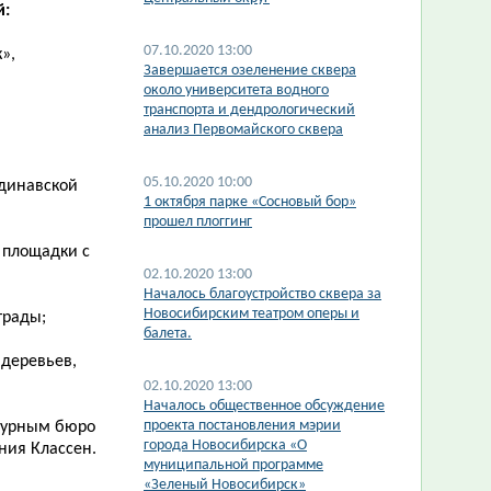
й:
07.10.2020 13:00
»,
Завершается озеленение сквера
около университета водного
транспорта и дендрологический
анализ Первомайского сквера
05.10.2020 10:00
ндинавской
1 октября парке «Сосновый бор»
прошел плоггинг
 площадки с
02.10.2020 13:00
Началось благоустройство сквера за
Новосибирским театром оперы и
трады;
балета.
 деревьев,
02.10.2020 13:00
Началось общественное обсуждение
проекта постановления мэрии
ктурным бюро
города Новосибирска «О
ния Классен.
муниципальной программе
«Зеленый Новосибирск»