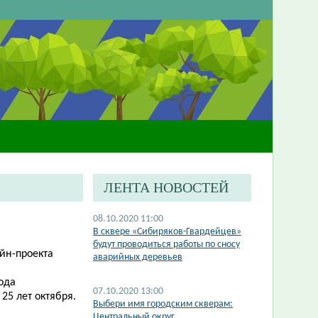
ЛЕНТА НОВОСТЕЙ
08.10.2020 11:00
В сквере «Сибиряков-Гвардейцев»
будут проводиться работы по сносу
йн-проекта
аварийных деревьев
ода
07.10.2020 13:00
25 лет октября.
Выбери имя городским скверам:
Центральный округ