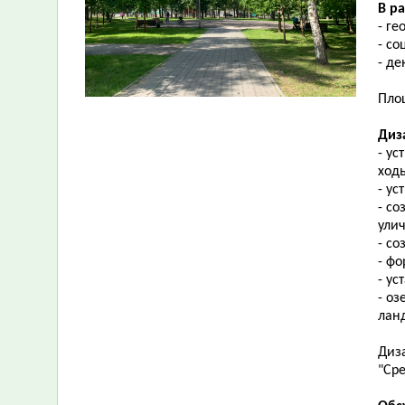
В р
- ге
- с
- д
Площ
Диз
- ус
ход
- ус
- с
ули
- со
- ф
- ус
- о
ланд
Диз
"Сре