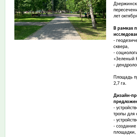
Дзержинск
пересечени
лет октябр
В рамках 
исследова
- геодезич
сквера,
- социолог
«Зеленый 
- дендроло
Площадь пр
2,7 га.
Дизайн-пр
предложен
- устройст
тропы для
- устройст
- создание
площадки,