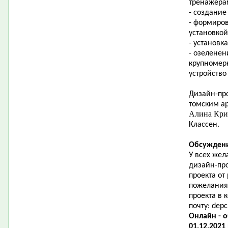
тренажера
- создание
- формиро
установкой
- установк
- озеленен
крупномер
устройство
Дизайн-про
томским ар
Алина Кр
Классен.
Обсуждени
У всех жел
дизайн-пр
проекта от
пожелания
проекта в
почту:
depc
Онлайн - 
01.12.2021