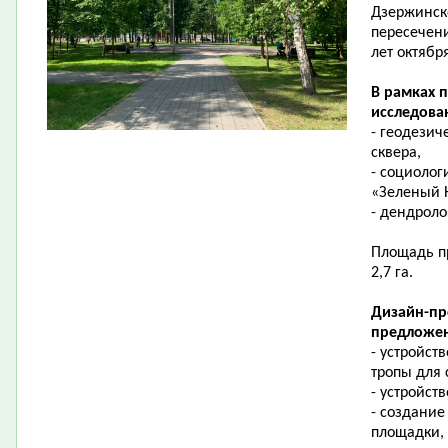
Дзержинск
пересечени
лет октябр
В рамках 
исследова
- геодезич
сквера,
- социолог
«Зеленый 
- дендроло
Площадь пр
2,7 га.
Дизайн-пр
предложен
- устройст
тропы для
- устройст
- создание
площадки,