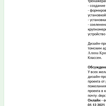
тренажера
- создание
- формиро
установкой
- установк
- озеленен
крупномер
устройство
Дизайн-про
томским ар
Алина Кр
Классен.
Обсуждени
У всех жел
дизайн-пр
проекта от
пожелания
проекта в
почту:
depc
Онлайн - 
01.12.2021