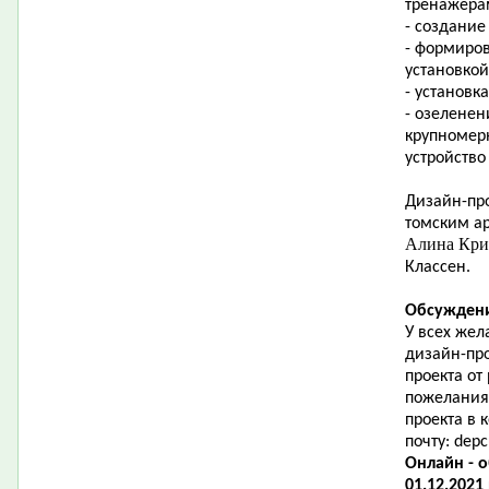
тренажера
- создание
- формиро
установкой
- установк
- озеленен
крупномер
устройство
Дизайн-про
томским ар
Алина Кр
Классен.
Обсуждени
У всех жел
дизайн-пр
проекта от
пожелания
проекта в
почту:
depc
Онлайн - 
01.12.2021