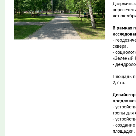
Дзержинск
пересечени
лет октябр
В рамках 
исследова
- геодезич
сквера,
- социолог
«Зеленый 
- дендроло
Площадь пр
2,7 га.
Дизайн-пр
предложен
- устройст
тропы для
- устройст
- создание
площадки,