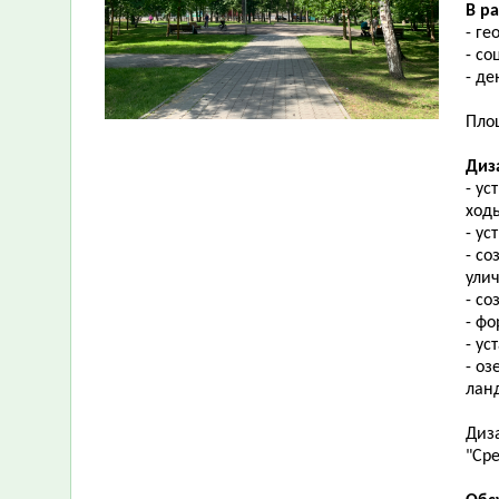
В р
- ге
- с
- д
Площ
Диз
- ус
ход
- ус
- с
ули
- со
- ф
- ус
- о
ланд
Диз
"Сре