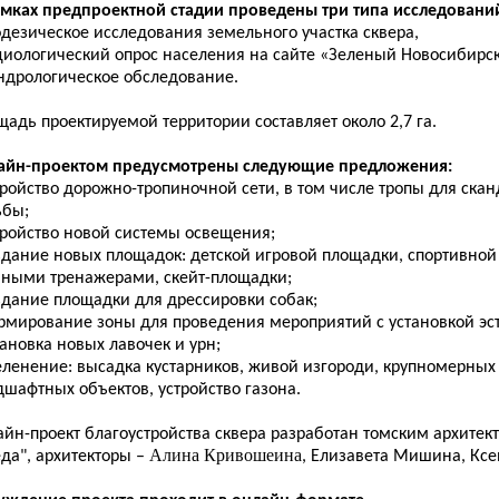
амках предпроектной стадии проведены три типа исследовани
одезическое исследования земельного участка сквера,
оциологический опрос населения на сайте «Зеленый Новосибирск
ендрологическое обследование.
адь проектируемой территории составляет около 2,7 га.
айн-проектом предусмотрены следующие предложения:
тройство дорожно-тропиночной сети, в том числе тропы для ска
ьбы;
тройство новой системы освещения;
оздание новых площадок: детской игровой площадки, спортивной
чными тренажерами, скейт-площадки;
здание площадки для дрессировки собак;
ормирование зоны для проведения мероприятий с установкой эс
тановка новых лавочек и урн;
зеленение: высадка кустарников, живой изгороди, крупномерных
шафтных объектов, устройство газона.
айн-проект благоустройства сквера разработан томским архите
Алина Кривошеина
да", архитекторы –
, Елизавета Мишина, Ксе