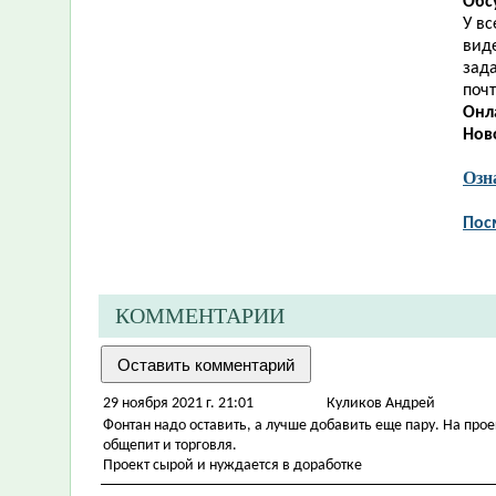
Обс
У в
виде
зад
почт
Онл
Нов
Озн
Пос
КОММЕНТАРИИ
29 ноября 2021 г. 21:01
Куликов Андрей
Фонтан надо оставить, а лучше добавить еще пару. На прое
общепит и торговля.
Проект сырой и нуждается в доработке