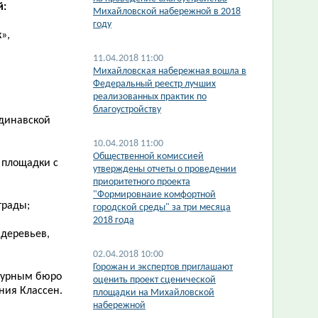
й:
Михайловской набережной в 2018
году
»,
11.04.2018 11:00
Михайловская набережная вошла в
Федеральный реестр лучших
реализованных практик по
благоустройству
ндинавской
10.04.2018 11:00
Общественной комиссией
 площадки с
утверждены отчеты о проведении
приоритетного проекта
"Формировнаие комфортной
трады;
городской среды" за три месяца
2018 года
 деревьев,
02.04.2018 10:00
Горожан и экспертов приглашают
ктурным бюро
оценить проект сценической
ния Классен.
площадки на Михайловской
набережной