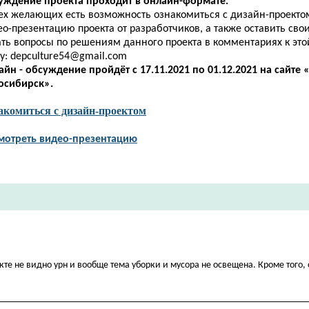
уждение проекта проходит в онлайн-формате.
сех желающих есть возможность ознакомиться с дизайн-проекто
о-презентацию проекта от разработчиков, а также оставить сво
ать вопросы по решениям данного проекта в
комментариях
к эт
у:
depculture54@gmail.com
айн - обсуждение пройдёт
с 17.11.2021 по 01.12.2021
на сайте 
осибирск».
акомиться с дизайн-проектом
мотреть видео-презентацию
кте не видно урн и вообще тема уборки и мусора не освещена. Кроме того, 