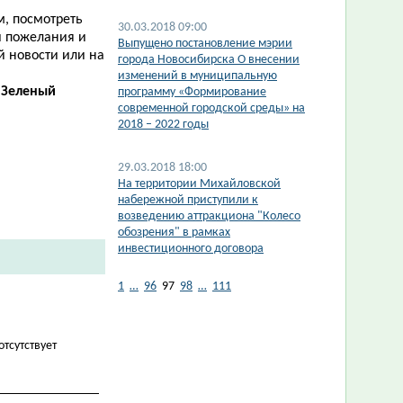
м, посмотреть
30.03.2018 09:00
и пожелания и
Выпущено постановление мэрии
ой новости или на
города Новосибирска О внесении
изменений в муниципальную
«Зеленый
программу «Формирование
современной городской среды» на
2018 – 2022 годы
29.03.2018 18:00
На территории Михайловской
набережной приступили к
возведению аттракциона "Колесо
обозрения" в рамках
инвестиционного договора
1
…
96
97
98
…
111
отсутствует