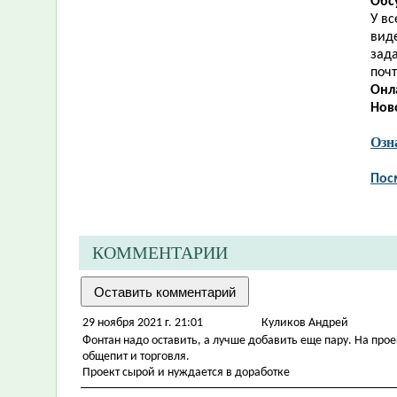
Обс
У в
виде
зад
почт
Онл
Нов
Озн
Пос
КОММЕНТАРИИ
29 ноября 2021 г. 21:01
Куликов Андрей
Фонтан надо оставить, а лучше добавить еще пару. На прое
общепит и торговля.
Проект сырой и нуждается в доработке