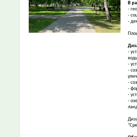
В р
- ге
- с
- д
Площ
Диз
- ус
ход
- ус
- с
ули
- со
- ф
- ус
- о
ланд
Диз
"Сре