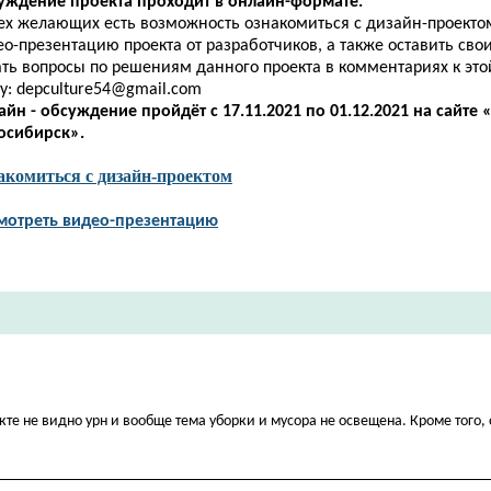
уждение проекта проходит в онлайн-формате.
сех желающих есть возможность ознакомиться с дизайн-проекто
о-презентацию проекта от разработчиков, а также оставить сво
ать вопросы по решениям данного проекта в
комментариях
к эт
у:
depculture54@gmail.com
айн - обсуждение пройдёт
с 17.11.2021 по 01.12.2021
на сайте 
осибирск».
акомиться с дизайн-проектом
мотреть видео-презентацию
кте не видно урн и вообще тема уборки и мусора не освещена. Кроме того, 