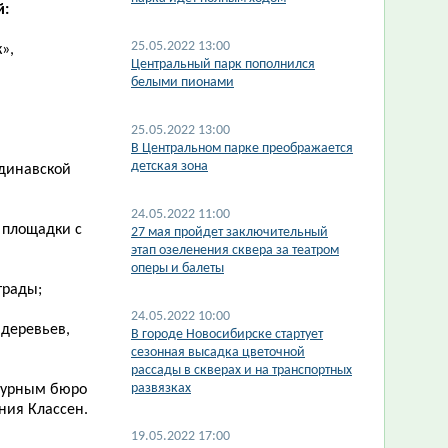
й:
25.05.2022 13:00
»,
Центральный парк пополнился
белыми пионами
25.05.2022 13:00
В Центральном парке преображается
детская зона
ндинавской
24.05.2022 11:00
 площадки с
27 мая пройдет заключительный
этап озеленения сквера за театром
оперы и балеты
трады;
24.05.2022 10:00
 деревьев,
В городе Новосибирске стартует
сезонная высадка цветочной
рассады в скверах и на транспортных
развязках
ктурным бюро
ния Классен.
19.05.2022 17:00