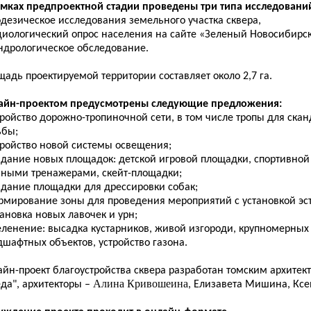
амках предпроектной стадии проведены три типа исследовани
одезическое исследования земельного участка сквера,
оциологический опрос населения на сайте «Зеленый Новосибирск
ендрологическое обследование.
адь проектируемой территории составляет около 2,7 га.
айн-проектом предусмотрены следующие предложения:
тройство дорожно-тропиночной сети, в том числе тропы для ска
ьбы;
тройство новой системы освещения;
оздание новых площадок: детской игровой площадки, спортивной
чными тренажерами, скейт-площадки;
здание площадки для дрессировки собак;
ормирование зоны для проведения мероприятий с установкой эс
тановка новых лавочек и урн;
зеленение: высадка кустарников, живой изгороди, крупномерных
шафтных объектов, устройство газона.
айн-проект благоустройства сквера разработан томским архите
Алина Кривошеина
да", архитекторы –
, Елизавета Мишина, Ксе