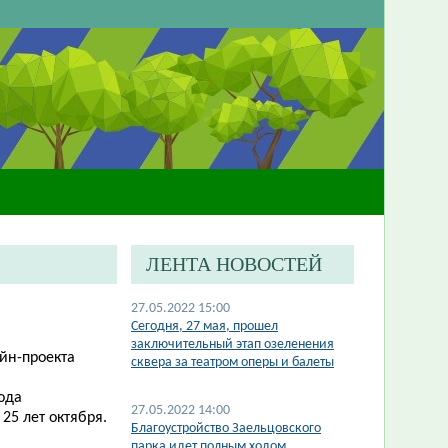
ЛЕНТА НОВОСТЕЙ
27.05.2022 15:00
Сегодня, 27 мая, прошел
заключительный этап озеленения
йн-проекта
сквера за театром оперы и балеты
ода
27.05.2022 14:00
25 лет октября.
Благоустройство Заельцовского
парка идет полным ходом