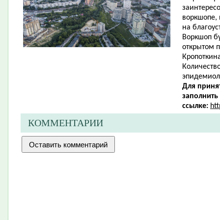
заинтересо
воркшопе,
на благоус
Воркшоп бу
открытом п
Кропоткина
Количество
эпидемиол
Для приня
заполнить
ссылке:
ht
КОММЕНТАРИИ