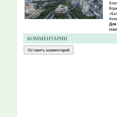
благ
Ворк
«Бал
Кол
Для
ссы
КОММЕНТАРИИ