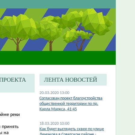
-ПРОЕКТА
ЛЕНТА НОВОСТЕЙ
20.03.2020 13:00
Согласован проект благоустройства
общественной территории по пр.
Карла Маркса, 41-45
ойме реки
18.03.2020 10:00
 принять
Как будет выглядеть сквер по улице
ы на
Демакова в Советском районе -