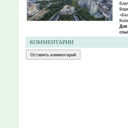
благ
Ворк
«Бал
Кол
Для
ссы
КОММЕНТАРИИ