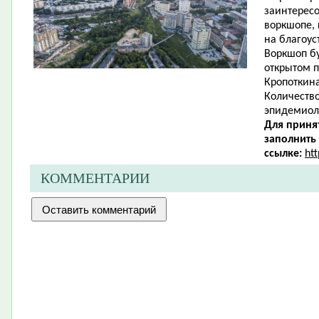
заинтересо
воркшопе,
на благоус
Воркшоп бу
открытом п
Кропоткина
Количество
эпидемиол
Для приня
заполнить
ссылке:
ht
КОММЕНТАРИИ