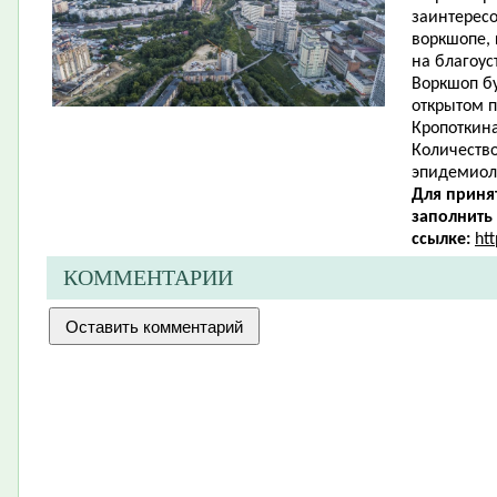
заинтересо
воркшопе,
на благоус
Воркшоп бу
открытом п
Кропоткина
Количество
эпидемиол
Для приня
заполнить
ссылке:
ht
КОММЕНТАРИИ