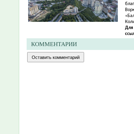
благ
Ворк
«Бал
Кол
Для
ссы
КОММЕНТАРИИ