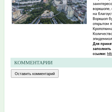
заинтересо
воркшопе,
на благоус
Воркшоп бу
открытом п
Кропоткина
Количество
эпидемиол
Для приня
заполнить
ссылке:
ht
КОММЕНТАРИИ