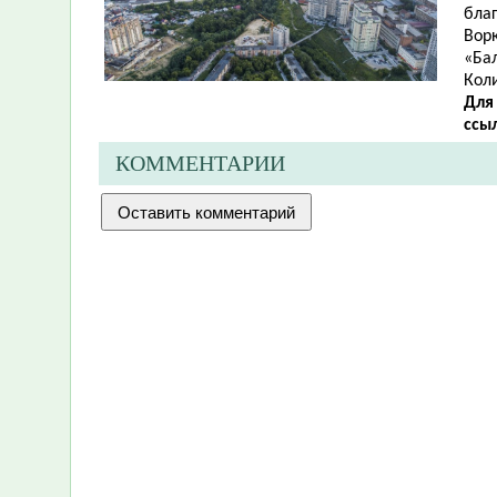
благ
Ворк
«Бал
Кол
Для
ссы
КОММЕНТАРИИ