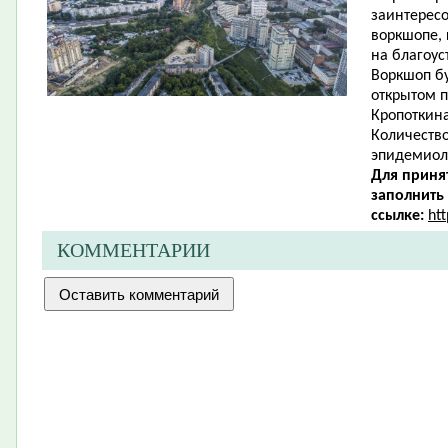
заинтересо
воркшопе,
на благоус
Воркшоп бу
открытом п
Кропоткина
Количество
эпидемиол
Для приня
заполнить
ссылке:
ht
КОММЕНТАРИИ