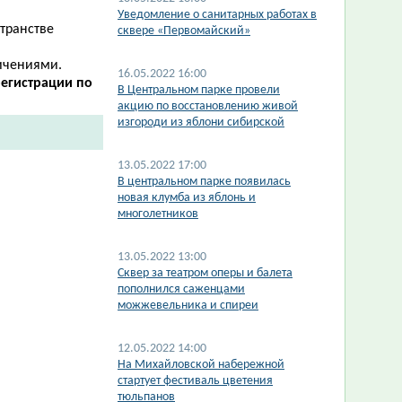
Уведомление о санитарных работах в
странстве
сквере «Первомайский»
ичениями.
16.05.2022 16:00
егистрации по
В Центральном парке провели
акцию по восстановлению живой
изгороди из яблони сибирской
13.05.2022 17:00
В центральном парке появилась
новая клумба из яблонь и
многолетников
13.05.2022 13:00
Сквер за театром оперы и балета
пополнился саженцами
можжевельника и спиреи
12.05.2022 14:00
На Михайловской набережной
стартует фестиваль цветения
тюльпанов