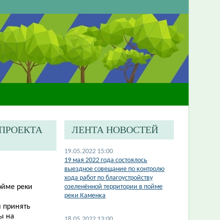
-ПРОЕКТА
ЛЕНТА НОВОСТЕЙ
19.05.2022 15:00
19 мая 2022 года состоялось
выездное совещание по контролю
хода работ по благоустройству
ойме реки
озеленённой территории в пойме
реки Каменка
 принять
ы на
18.05.2022 13:00