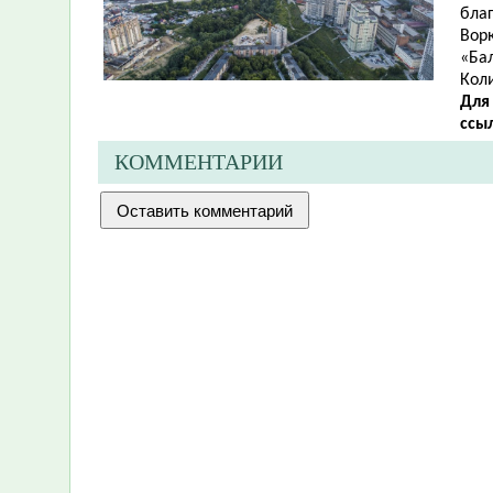
благ
Ворк
«Бал
Кол
Для
ссы
КОММЕНТАРИИ