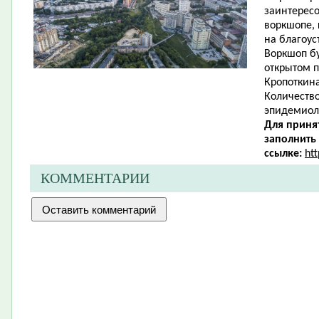
заинтересо
воркшопе,
на благоус
Воркшоп бу
открытом п
Кропоткина
Количество
эпидемиол
Для приня
заполнить
ссылке:
ht
КОММЕНТАРИИ