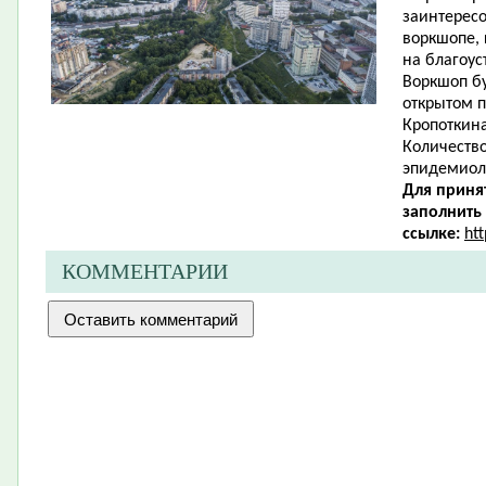
заинтересо
воркшопе,
на благоус
Воркшоп бу
открытом п
Кропоткина
Количество
эпидемиол
Для приня
заполнить
ссылке:
ht
КОММЕНТАРИИ